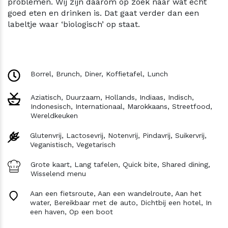
problemen. Wij zijn daarom op zoek naar wat écht
goed eten en drinken is. Dat gaat verder dan een
labeltje waar ‘biologisch’ op staat.
Borrel,
Brunch,
Diner,
Koffietafel,
Lunch
Aziatisch,
Duurzaam,
Hollands,
Indiaas,
Indisch,
Indonesisch,
Internationaal,
Marokkaans,
Streetfood,
Wereldkeuken
Glutenvrij,
Lactosevrij,
Notenvrij,
Pindavrij,
Suikervrij,
Veganistisch,
Vegetarisch
Grote kaart,
Lang tafelen,
Quick bite,
Shared dining,
Wisselend menu
Aan een fietsroute,
Aan een wandelroute,
Aan het
water,
Bereikbaar met de auto,
Dichtbij een hotel,
In
een haven,
Op een boot